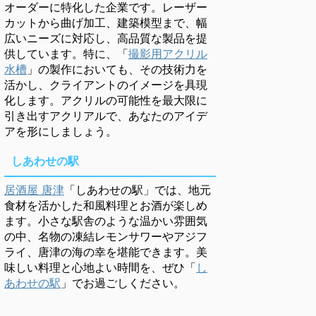
オーダーに特化した企業です。レーザー
カットから曲げ加工、建築模型まで、幅
広いニーズに対応し、高品質な製品を提
供しています。特に、「
撮影用アクリル
水槽
」の製作においても、その技術力を
活かし、クライアントのイメージを具現
化します。アクリルの可能性を最大限に
引き出すアクリアルで、あなたのアイデ
アを形にしましょう。
しあわせの駅
居酒屋 唐津
「しあわせの駅」では、地元
食材を活かした和風料理とお酒が楽しめ
ます。小さな駅舎のような温かい雰囲気
の中、名物の凍結レモンサワーやアジフ
ライ、唐津の海の幸を堪能できます。美
味しい料理と心地よい時間を、ぜひ「
し
あわせの駅
」でお過ごしください。