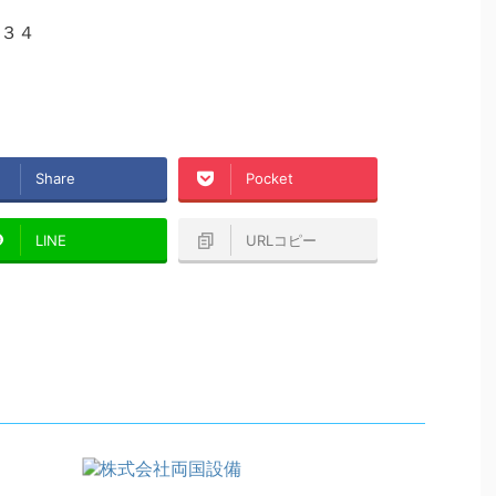
３４
Share
Pocket
LINE
URLコピー