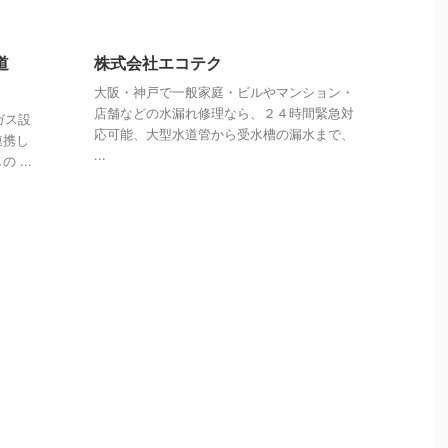
道
株式会社エコテク
大阪・神戸で一般家庭・ビルやマンション・
店舗などの水漏れ修理なら、２４時間緊急対
ガス設
応可能、大型水道管から受水槽の漏水まで、
連携し
...
...