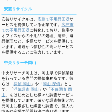
安芸リサイクル
安芸リサイクルは、
広島で不用品回収
サ
ービスを提供している企業です。
広島市
での不用品回収
に特化しており、住宅や
オフィスからの不用品の処理、清掃、遺
品整理など、多様なサービスを提供して
います。迅速かつ信頼性の高いサービス
を提供することに注力しています。
中央リサーチ岡山
中央リサーチ岡山は、岡山県で探偵業務
を行っている専門の探偵事務所です。彼
らは「
探偵 岡山
」や「
岡山 探偵
」とし
て、「
浮気調査 岡山
」や「
不倫調査 岡
山
」をはじめとした様々な調査サービス
を提供しています。確かな調査技術と地
元岡山に根ざした緻密な調査で、個人の
悩みや企業の問題解決に寄り添います。