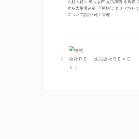
北村工務店 東大阪市 見積無料 小規模ﾘﾌ
から大規模建築･医療施設･ﾋﾞﾙ･ﾏﾝｼｮﾝ
において設計･施工管理 ...
株式会社ＲＥＶＥ