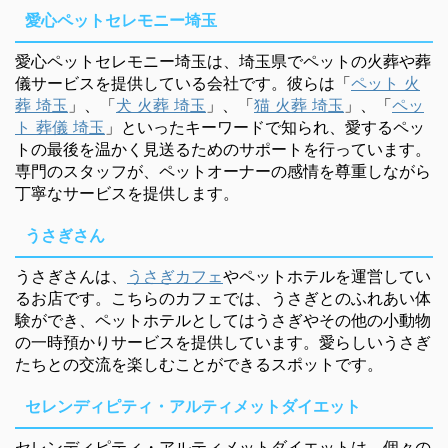
愛心ペットセレモニー埼玉
愛心ペットセレモニー埼玉は、埼玉県でペットの火葬や葬
儀サービスを提供している会社です。彼らは「
ペット 火
葬 埼玉
」、「
犬 火葬 埼玉
」、「
猫 火葬 埼玉
」、「
ペッ
ト 葬儀 埼玉
」といったキーワードで知られ、愛するペッ
トの最後を温かく見送るためのサポートを行っています。
専門のスタッフが、ペットオーナーの感情を尊重しながら
丁寧なサービスを提供します。
うさぎさん
うさぎさんは、
うさぎカフェ
やペットホテルを運営してい
るお店です。こちらのカフェでは、うさぎとのふれあい体
験ができ、ペットホテルとしてはうさぎやその他の小動物
の一時預かりサービスを提供しています。愛らしいうさぎ
たちとの交流を楽しむことができるスポットです。
セレンディピティ・アルティメットダイエット
セレンディピティ・アルティメットダイエットは、個々の