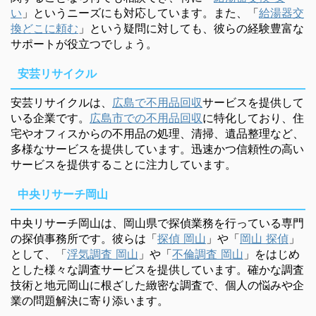
い
」というニーズにも対応しています。また、「
給湯器交
換どこに頼む
」という疑問に対しても、彼らの経験豊富な
サポートが役立つでしょう。
安芸リサイクル
安芸リサイクルは、
広島で不用品回収
サービスを提供して
いる企業です。
広島市での不用品回収
に特化しており、住
宅やオフィスからの不用品の処理、清掃、遺品整理など、
多様なサービスを提供しています。迅速かつ信頼性の高い
サービスを提供することに注力しています。
中央リサーチ岡山
中央リサーチ岡山は、岡山県で探偵業務を行っている専門
の探偵事務所です。彼らは「
探偵 岡山
」や「
岡山 探偵
」
として、「
浮気調査 岡山
」や「
不倫調査 岡山
」をはじめ
とした様々な調査サービスを提供しています。確かな調査
技術と地元岡山に根ざした緻密な調査で、個人の悩みや企
業の問題解決に寄り添います。