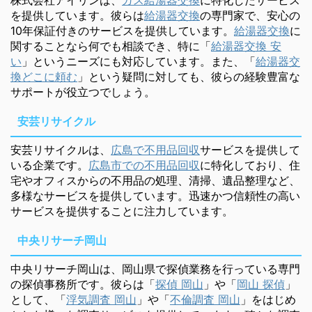
を提供しています。彼らは
給湯器交換
の専門家で、安心の
10年保証付きのサービスを提供しています。
給湯器交換
に
関することなら何でも相談でき、特に「
給湯器交換 安
い
」というニーズにも対応しています。また、「
給湯器交
換どこに頼む
」という疑問に対しても、彼らの経験豊富な
サポートが役立つでしょう。
安芸リサイクル
安芸リサイクルは、
広島で不用品回収
サービスを提供して
いる企業です。
広島市での不用品回収
に特化しており、住
宅やオフィスからの不用品の処理、清掃、遺品整理など、
多様なサービスを提供しています。迅速かつ信頼性の高い
サービスを提供することに注力しています。
中央リサーチ岡山
中央リサーチ岡山は、岡山県で探偵業務を行っている専門
の探偵事務所です。彼らは「
探偵 岡山
」や「
岡山 探偵
」
として、「
浮気調査 岡山
」や「
不倫調査 岡山
」をはじめ