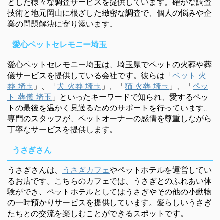
とした様々な調査サービスを提供しています。確かな調査
技術と地元岡山に根ざした緻密な調査で、個人の悩みや企
業の問題解決に寄り添います。
愛心ペットセレモニー埼玉
愛心ペットセレモニー埼玉は、埼玉県でペットの火葬や葬
儀サービスを提供している会社です。彼らは「
ペット 火
葬 埼玉
」、「
犬 火葬 埼玉
」、「
猫 火葬 埼玉
」、「
ペッ
ト 葬儀 埼玉
」といったキーワードで知られ、愛するペッ
トの最後を温かく見送るためのサポートを行っています。
専門のスタッフが、ペットオーナーの感情を尊重しながら
丁寧なサービスを提供します。
うさぎさん
うさぎさんは、
うさぎカフェ
やペットホテルを運営してい
るお店です。こちらのカフェでは、うさぎとのふれあい体
験ができ、ペットホテルとしてはうさぎやその他の小動物
の一時預かりサービスを提供しています。愛らしいうさぎ
たちとの交流を楽しむことができるスポットです。