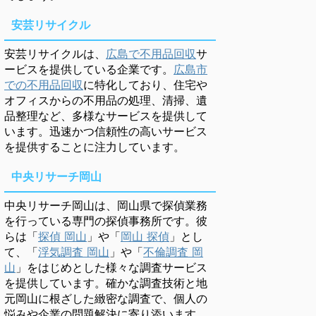
安芸リサイクル
安芸リサイクルは、
広島で不用品回収
サ
ービスを提供している企業です。
広島市
での不用品回収
に特化しており、住宅や
オフィスからの不用品の処理、清掃、遺
品整理など、多様なサービスを提供して
います。迅速かつ信頼性の高いサービス
を提供することに注力しています。
中央リサーチ岡山
中央リサーチ岡山は、岡山県で探偵業務
を行っている専門の探偵事務所です。彼
らは「
探偵 岡山
」や「
岡山 探偵
」とし
て、「
浮気調査 岡山
」や「
不倫調査 岡
山
」をはじめとした様々な調査サービス
を提供しています。確かな調査技術と地
元岡山に根ざした緻密な調査で、個人の
悩みや企業の問題解決に寄り添います。