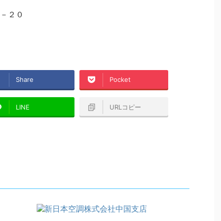
－２０
Share
Pocket
LINE
URLコピー