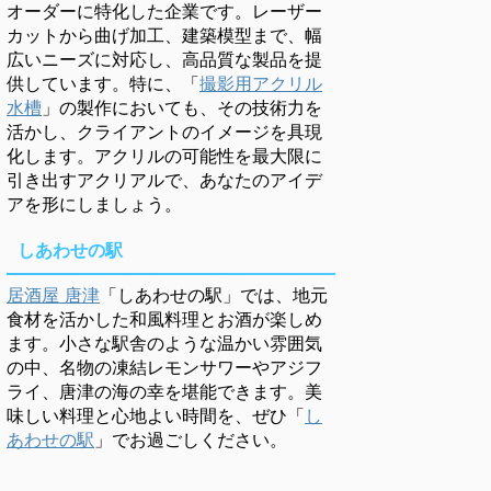
オーダーに特化した企業です。レーザー
カットから曲げ加工、建築模型まで、幅
広いニーズに対応し、高品質な製品を提
供しています。特に、「
撮影用アクリル
水槽
」の製作においても、その技術力を
活かし、クライアントのイメージを具現
化します。アクリルの可能性を最大限に
引き出すアクリアルで、あなたのアイデ
アを形にしましょう。
しあわせの駅
居酒屋 唐津
「しあわせの駅」では、地元
食材を活かした和風料理とお酒が楽しめ
ます。小さな駅舎のような温かい雰囲気
の中、名物の凍結レモンサワーやアジフ
ライ、唐津の海の幸を堪能できます。美
味しい料理と心地よい時間を、ぜひ「
し
あわせの駅
」でお過ごしください。