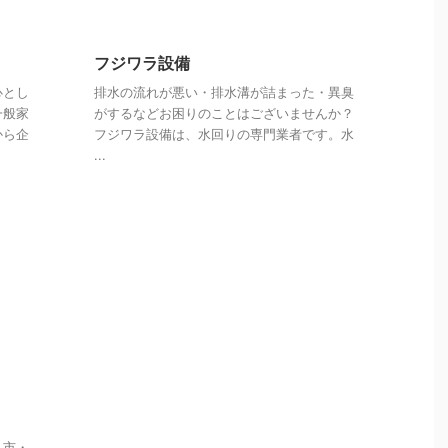
フジワラ設備
心とし
排水の流れが悪い・排水溝が詰まった・異臭
一般家
がするなどお困りのことはございませんか？
から企
フジワラ設備は、水回りの専門業者です。水
...
呉市・