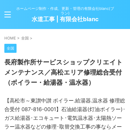
ホームページ制作・作成、更新・管理の有限会社blanc(ブ
ラン)
水道工事 | 有限会社blanc
HOME
>
全国
>
全国
長府製作所サービスショップクリエイト
メンテナンス／高松エリア修理総合受付
（ボイラー・給湯器・温水器）
【高松市～東讃中讃 ボイラー.給湯器.温水器 修理総
合受付 087-816-0001】石油給湯器(灯油ボイラー)･
ガス給湯器･エコキュート･電気温水器･太陽熱ソー
ラー温水器などの修理･取替交換工事の事ならメー