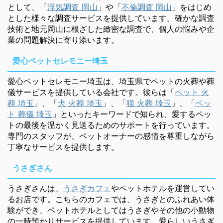
として、「
浮気調査 岡山
」や「
不倫調査 岡山
」をはじめ
とした様々な調査サービスを提供しています。確かな調査
技術と地元岡山に根ざした緻密な調査で、個人の悩みや企
業の問題解決に寄り添います。
愛心ペットセレモニー埼玉
愛心ペットセレモニー埼玉は、埼玉県でペットの火葬や葬
儀サービスを提供している会社です。彼らは「
ペット 火
葬 埼玉
」、「
犬 火葬 埼玉
」、「
猫 火葬 埼玉
」、「
ペッ
ト 葬儀 埼玉
」といったキーワードで知られ、愛するペッ
トの最後を温かく見送るためのサポートを行っています。
専門のスタッフが、ペットオーナーの感情を尊重しながら
丁寧なサービスを提供します。
うさぎさん
うさぎさんは、
うさぎカフェ
やペットホテルを運営してい
るお店です。こちらのカフェでは、うさぎとのふれあい体
験ができ、ペットホテルとしてはうさぎやその他の小動物
の一時預かりサービスを提供しています。愛らしいうさぎ