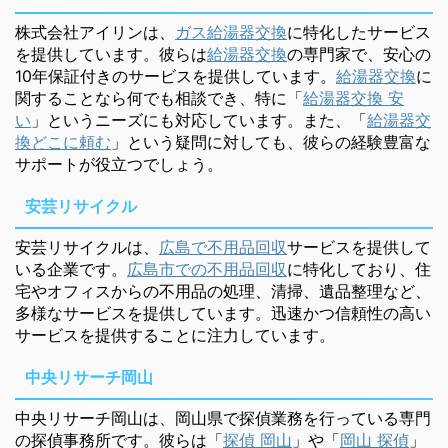
株式会社アイリンは、
ガス給湯器交換
に特化したサービス
を提供しています。彼らは
給湯器交換
の専門家で、安心の
10年保証付きのサービスを提供しています。
給湯器交換
に
関することなら何でも相談でき、特に「
給湯器交換 安
い
」というニーズにも対応しています。また、「
給湯器交
換どこに頼む
」という疑問に対しても、彼らの経験豊富な
サポートが役立つでしょう。
安芸リサイクル
安芸リサイクルは、
広島で不用品回収
サービスを提供して
いる企業です。
広島市での不用品回収
に特化しており、住
宅やオフィスからの不用品の処理、清掃、遺品整理など、
多様なサービスを提供しています。迅速かつ信頼性の高い
サービスを提供することに注力しています。
中央リサーチ岡山
中央リサーチ岡山は、岡山県で探偵業務を行っている専門
の探偵事務所です。彼らは「
探偵 岡山
」や「
岡山 探偵
」